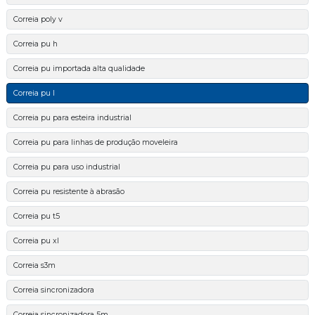
Correia poly v
Correia pu h
Correia pu importada alta qualidade
Correia pu l
Correia pu para esteira industrial
Correia pu para linhas de produção moveleira
Correia pu para uso industrial
Correia pu resistente à abrasão
Correia pu t5
Correia pu xl
Correia s3m
Correia sincronizadora
Correia sincronizadora 5m