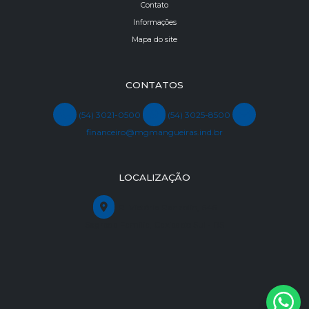
Contato
Informações
Mapa do site
CONTATOS
(54) 3021-0500
(54) 3025-8500
financeiro@mgmangueiras.ind.br
LOCALIZAÇÃO
R. Victório Ranzolin, 646
Sagrada Família, Caxias do Sul - RS