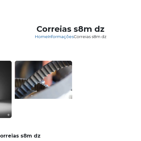
HOME
EM
Correias s8m dz
Home
Informações
Correias s8m dz
orreias s8m dz