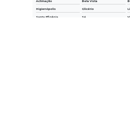
Aclimação
Bela Vista
B
Higienópolis
Glicério
L
Santa Efigênia
Sé
V
O conteúdo do texto desta página é de direito reservado. Sua reproduçã
9610/98 - Lei de direitos autorais
.
NAVE
Home
Empresa
Produtos
Contato
Informaç
Mapa do s