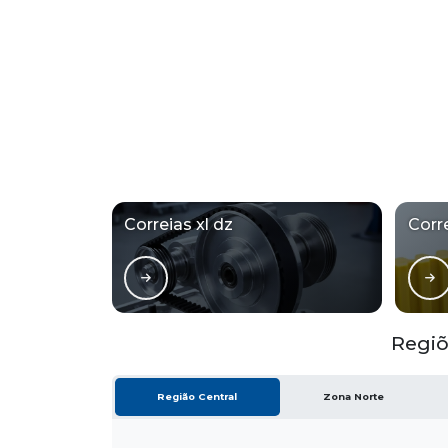
Correias xl dz
Corr
Regiõ
Região Central
Zona Norte