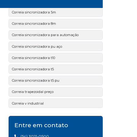
Correia sincronizadora
Correia sincronizadora 5m
Correia sincronizadora 8m
Correia sincronizadora para automação
Correia sincronizadora pu aço
Correia sincronizadora t10
Correia sincronizadora t5
Correia sincronizadora t5 pu
Correia trapezoidal preço
Correia v industrial
Correias 14m
Entre em contato
Correias 5m
(54) 3021-0500