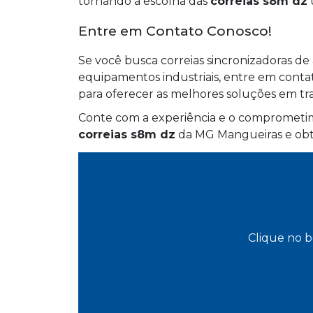
tornando a escolha das
correias s8m dz
u
Entre em Contato Conosco!
Se você busca correias sincronizadoras d
equipamentos industriais, entre em cont
para oferecer as melhores soluções em tr
Conte com a experiência e o comprometim
correias s8m dz
da MG Mangueiras e obte
Clique no b