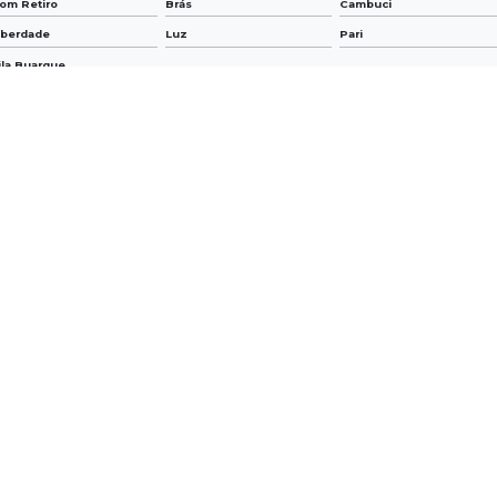
om Retiro
Brás
Cambuci
iberdade
Luz
Pari
ila Buarque
o, parcial ou total, mesmo citando nossos links, é proibida sem a autorização do autor. Crime
GAÇÃO
CONTATOS
(54) 3021-0500
(54) 30
8500
financeiro@mgmangueiras.ind.b
ões
ite