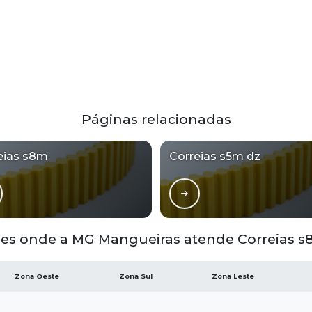
Páginas relacionadas
eias s8m
Correias s5m dz
es onde a MG Mangueiras atende Correias s
Zona Oeste
Zona Sul
Zona Leste