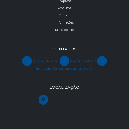
Empresa
Produtos
Contato
Informações
Mapa do site
CONTATOS
(54) 3021-0500
(54) 3025-8500
financeiro@mgmangueiras.ind.br
LOCALIZAÇÃO
R. Victório Ranzolin, 646
Sagrada Família, Caxias do Sul - RS