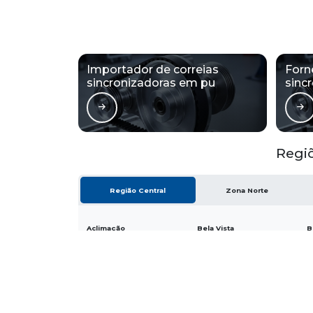
Importador de correias
Forn
sincronizadoras em pu
sinc
Regi
Região Central
Zona Norte
Aclimação
Bela Vista
B
Higienópolis
Glicério
L
Santa Efigênia
Sé
V