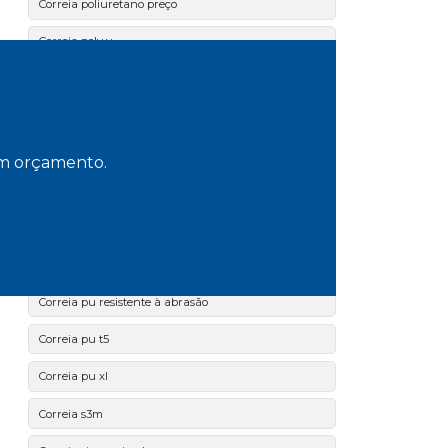
Correia poliuretano preço
Correia poly v
Correia pu h
Correia pu importada alta qualidade
Correia pu l
 um orçamento.
Correia pu para esteira industrial
Correia pu para linhas de produção moveleira
Correia pu para uso industrial
Correia pu resistente à abrasão
Correia pu t5
Correia pu xl
Correia s3m