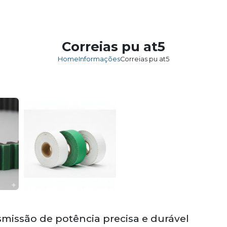
HOME
EM
Correias pu at5
Home
Informações
Correias pu at5
smissão de potência precisa e durável