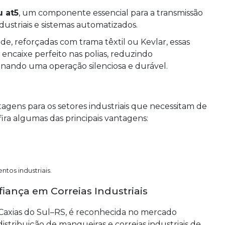
u at5
, um componente essencial para a transmissão
ustriais e sistemas automatizados.
de, reforçadas com trama têxtil ou Kevlar, essas
encaixe perfeito nas polias, reduzindo
nando uma operação silenciosa e durável.
agens para os setores industriais que necessitam de
ira algumas das principais vantagens:
tos industriais.
ança em Correias Industriais
axias do Sul–RS, é reconhecida no mercado
istribuição de mangueiras e correias industriais de