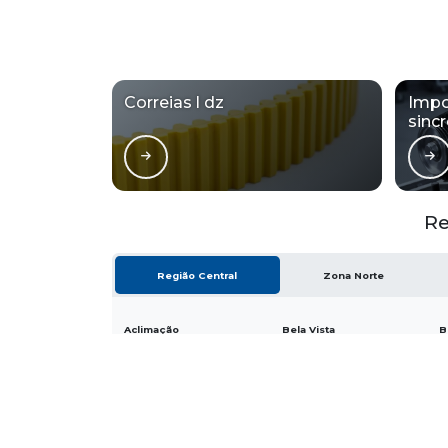
Correias l dz
Impo
sinc
Re
Região Central
Zona Norte
Aclimação
Bela Vista
B
Higienópolis
Glicério
L
Santa Efigênia
Sé
V