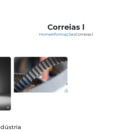
HOME
EM
Correias l
Home
Informações
Correias l
dústria