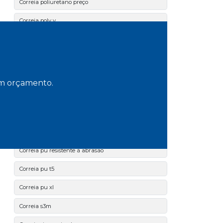
Correia poliuretano preço
Correia poly v
Correia pu h
Correia pu importada alta qualidade
Correia pu l
 um orçamento.
Correia pu para esteira industrial
Correia pu para linhas de produção moveleira
Correia pu para uso industrial
Correia pu resistente à abrasão
Correia pu t5
Correia pu xl
Correia s3m