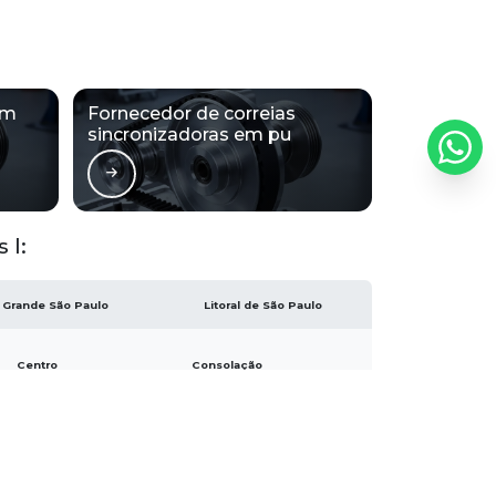
Correias 5m dz
Correias 8m
Correias 8m dz
em
Fornecedor de correias
Correias de borracha em v
sincronizadoras em pu
Correias de borracha frisada
Correias de borracha frisadas multi v
 l:
Correias de borracha para indústrias
Correias de borracha para maquinário
Grande São Paulo
Litoral de São Paulo
Correias de borracha para uso industrial
Centro
Consolação
Correias de borracha trapezoidal
República
Santa Cecília
Correias em pu
Correias em v
Correias em v para motores