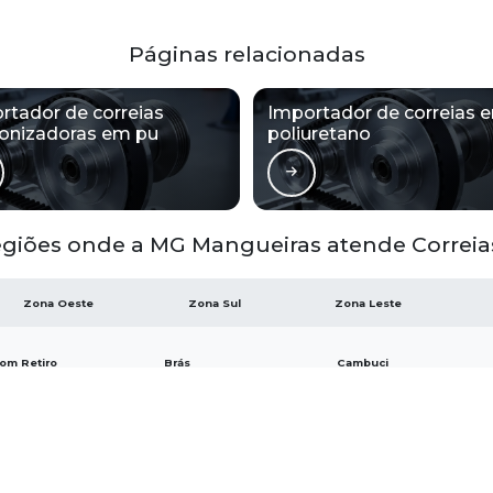
Páginas relacionadas
rtador de correias
Importador de correias 
ronizadoras em pu
poliuretano
giões onde a MG Mangueiras atende Correias
Zona Oeste
Zona Sul
Zona Leste
om Retiro
Brás
Cambuci
iberdade
Luz
Pari
ila Buarque